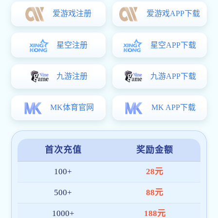
2026-06-26 02:43
68 次阅读
首页
/
体育快讯
本文将围绕德泽尔比对罗伯逊的高度赞赏以及双方未
来合作的美好愿景进行深入探讨。首先，我们会分析
德泽尔比为何如此欣赏罗伯逊，从其专业能力、个人
魅力及团队精神等方面入手。接着，文章将讨论双方
在未来合作中所能实现的潜力，包括技术交流、战术
创新和品牌效应等。第三部分，我们将探讨这段合作
关系对于球迷和俱乐部的影响，以及如何促进球队的
整体发展。最后，我们会总结德泽尔比与罗伯逊之间
合作的重要性，以及这种合作可能带来的积极变化与
展望。