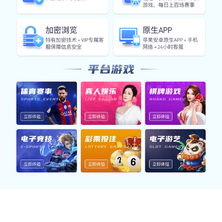
要，它使得罗伯逊能够在紧张局势下做出正确决策，
为球队争取胜利。这些因素共同构成了德泽尔比对罗
伯逊高度赞赏的重要原因。
2、预期未来合作中的潜力
展望未来，德泽尔比与罗伯逊之间的合作充满了无限
可能性。两人可以通过深入交流和沟通，共同探讨战
术布局，使战略更加灵活多变。例如，在比赛中如何
有效地利用边路进攻，将是他们需要密切配合的问
题。
此外，通过技术上的相互学习，两人可以不断提升各
自的专业水平。德泽尔比作为教练，可以从罗伯逊身
上获得一线球员对比赛实际情况的独特见解，而罗伯
逊则能从教练那里获得更系统、更科学的方法论指