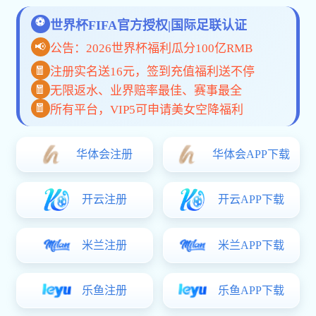
德泽尔比对罗伯逊的高度赞赏期待
未来合作的美好愿景