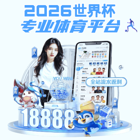
注册入口
全天更新 ·
世界杯的网站
赛事实时同步
无论您身在何处，
世界杯的网站APP
为您带来高
速、高清、稳定的观赛体验。
下载客户端
网页端访问