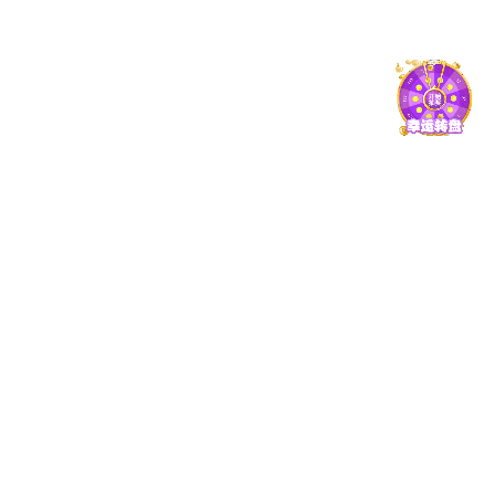
互动内容
提供多种媒体形式如图文、短视频、集锦回顾，提升世界
杯的网站 的平台使用粘性与用户参与感。
多维安全防御模型
世界杯的网站从多个层面构建立体式防御体系，涵盖数据传
输、账户操作与隐私保护，力求为用户营造安全、稳定的使
用体验。