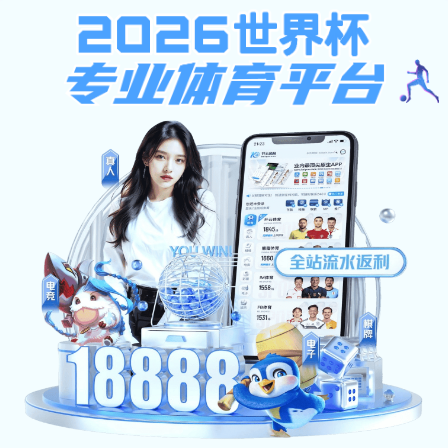
注册入口
全天更新 ·
世界杯的网站
赛事实时同步
无论您身在何处，
世界杯的网站APP
为您带来高
速、高清、稳定的观赛体验。
下载客户端
网页端访问