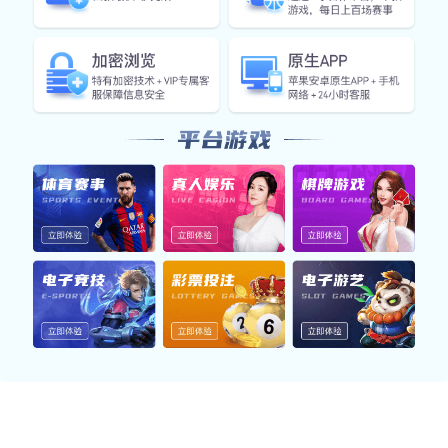
持续优化，数据驱动
平台基于用户行为分析，不断迭代功能细节与视觉交
互体验，结合 AI 智能算法与赛事数据，为用户提供
精准内容分发与个性化推荐，增强整体互动价值。
为什么全球用户都信赖世界杯的网
站？
我们不仅是体育赛事数据平台，更是一站式的信
息服务提供商。从实时数据同步到安全机制建