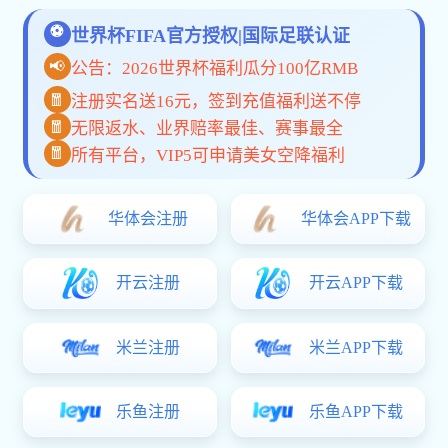
世界杯的网站 · 值得信赖的体育数据平
台
世界杯的网站 专注于构建一个以赛事内容、数据服务与智能