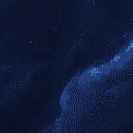
加深彼此之间的配合。
团队不仅要有明星球员，同样需要每位成员全力以赴，共同追求
战术讨论，通过交流来提高彼此间的信息传递效率。这种重视沟
更加默契，为今后的比赛奠定坚实基础。
，登贝莱也努力融入集体，与队友们建立良好的关系。这种情感
为将来的比赛增添了更多凝聚力。他清楚，一支团结一致、相互
实现伟大的目标。
冠荣耀
都梦想过拿到欧洲冠军联赛（欧冠）的奖杯，这是全球最具声望
样的年轻球员而言，这不仅是一个挑战，更是一次展示自我的绝
欧冠舞台展示自己的实力，从而吸引更多人的目光。
长，现在正值他的职业生涯巅峰期。而随着即将开始的新赛季，