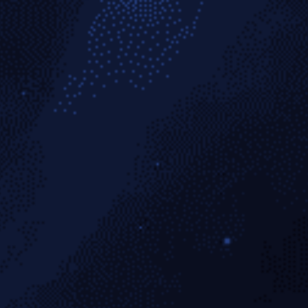
助他们朝着这个目标迈进。为了实现这一雄心壮志，登贝莱正在
即将在欧冠赛场上遇到的一切挑战。
队精神对于争取欧冠冠军的重要意义。“我们必须齐心协力，每
使着他不断向前，为实现集体荣誉而奋斗。这种决心不仅表现在
中，让人充满期待。
处于一个关键时期，无论是在恢复状态还是追求个人荣誉方面，
的强烈愿景，以及对金球奖的不懈追求，都显示了他作为一名优
合作的重要性，通过良好的沟通与配合，将进一步促进整个队伍
也揭示了其内心深处那份不甘平庸、勇往直前的不屈精神。
个焕然一新的登贝 莱，在绿茵场上继续书写属于他的传奇故事
，共同拥抱属于他们辉煌灿烂的新篇章！