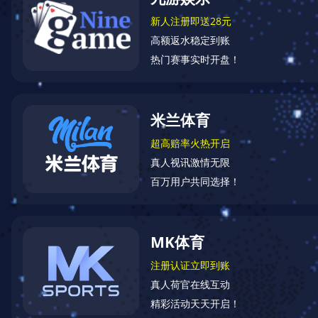
登贝莱信心满
登贝莱作为当今足坛
到来的金球先生颁奖
篇文章中，我们将从