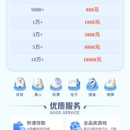
1、马刺当前阵容及状态
马刺队在本赛季展现出了强大的竞争力，其年轻球员
成长迅速，老将们依然保持着高水平的表现。球队核
心德章泰·穆雷在进攻和防守两端都扮演着重要角色，
他不仅能得分，还能为其他队友创造机会。此外，球
队新秀维克托·温班亚马展现了超凡的天赋，为球队注
入了新的活力。
除了核心球员之外，马刺阵容中的角色球员也发挥了
关键作用。他们在替补席上提供了稳定的火力支持，
使得主力球员可以得到必要的休息。这样的深度让教
练组可以灵活调整战术，根据不同对手制定相应策
略，提高了球队整体竞争力。
同时，随着赛季深入，球队之间磨合逐渐加深，配合