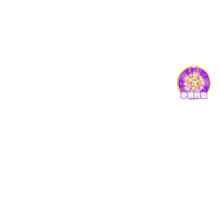
场比赛都意味着极大的压力与动力，也是展示自己价
值的平台。
通过这场比赛，马刺可以更清晰地认识到自身的问题
以及需要改进之处。同时，对抗强敌也是磨砺团队凝
聚力和应变能力的重要机会。有时候，一场胜利所带
来的信心远比技术层面的提高更加珍贵，这种心理上
的优势将持续影响他们接下来的表现。
3、团队合作与夺冠关系
篮球是一项强调团队合作的运动，而成功往往源于各
个环节紧密配合。在这一点上，奥登指出马刺如果能
够充分发挥其团队精神，将大大增加夺冠几率。在过
去几个赛季中，我们看到那些最终获得总冠军的球
队，无不是依靠出色的团队协作来实现目标。