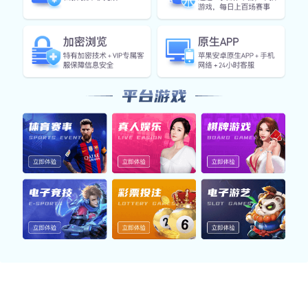
愈加默契。在攻防转换、战术执行等方面都有明显提
升，这为他们面对强敌时增添了更多信心。整体来
看，马刺正处于一个良好的发展阶段，有能力在后续
赛事中取得佳绩。
2、与森林狼比赛的重要性
对战森林狼，不仅是一场常规赛，更是检验双方实力
的重要时刻。作为西部联盟的一支劲旅，森林狼拥有
强大的内外线组合，对任何对手都是一种威胁。如果
马刺能够战胜这样一支实力不俗的球队，将进一步巩
固他们在西部排名中的位置，并增强全队士气。
此外，这场比赛也是双方争夺季后赛席位的重要节
点。一旦获得胜利，不仅能提升积分，还能拉开与竞
争对手之间的差距。因此，对于每一位球员来说，这