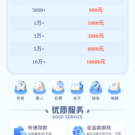
1、布伦森的个人表现
杰伦·布伦森作为尼克斯的一号位控球后卫，在场上的
表现可圈可点。他具有极强的得分能力，不仅可以通
过投篮轻松得分，还能在关键时刻稳住球队节奏。此
外，布伦森在组织进攻和防守端同样展现出色，能够
帮助队友创造机会，是一名全能型选手。
近年来，随着比赛经验的积累，布伦森逐渐成为尼克
斯的核心人物。他在重要比赛中的冷静和果敢，让他
赢得了教练和队友们的信任。尤其是在季后赛中，他
总是能够在压力之下发挥出色，为球队争取胜利。
他的个人数据也显示出其卓越能力。无论是得分还是
助攻，布伦森都名列前茅，这使得他在联盟中逐渐崭
露头角。如果他能够带领球队夺冠，无疑会进一步巩