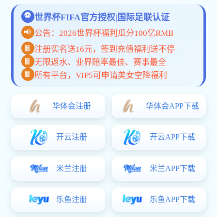
帕金斯称布伦森若夺冠将成为队史
最佳与微笑刺客库里同桌论英雄