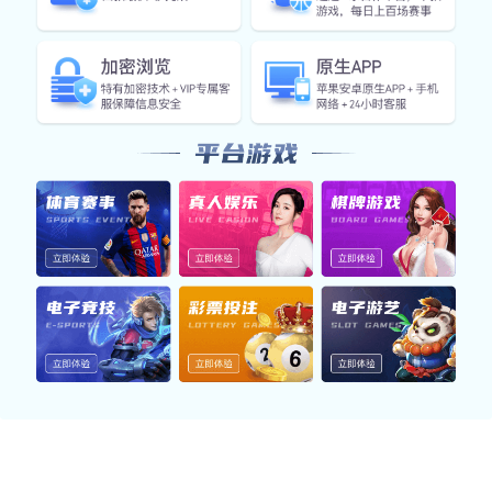
固他在历史上的地位。
2、尼克斯的历史背景
纽约尼克斯作为NBA的一支老牌球队，其历史悠久且
辉煌。在90年代，他们曾多次进入季后赛，并建立了
一定程度上的竞争力。然而，自2000年以来，球队经
历了一段漫长的低谷期，没有获得过冠军。这使得任
何能够带领球队夺冠的人，都有可能被铭记于史册。
对于尼克斯而言，夺冠不仅是一种荣誉，更是重塑品
牌形象的重要契机。如果布伦森能够带领这支饱受期
待却又未能如愿以偿的大市场球队走向成功，将为他
的职业生涯增添浓墨重彩的一笔，同时也为整个城市
带来希望与骄傲。
此外，尼克斯拥有众多传奇球员，例如查尔斯·奥克利