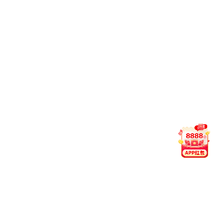
人会认为，如果不论是技术、胜率还是领导能力都接
近于库里的话, 布伦森无疑会成为新一代篮球明星代表
之一。
此外，与库里同桌论英雄，不仅意味着两位优秀球员
间实力上的较量，更彰显了他们为各自团队付出的努
力。这种精神层面的比拼，使得每一个追求成功的人
都能从中汲取力量。因此，如果未来能看到这样一个
场景，无疑会给整个联盟增添更多精彩瞬间。
4、夺冠对职业生涯的重要性
NBA历史上，有许多优秀球员未能获得过总冠军，这
使得“冠军”这个词在人们心中有着特殊的位置。从某
种意义上讲，一个人的职业生涯是否成功，很大程度
上取决于其是否拥有总冠军戒指。若布伦森能帮助尼